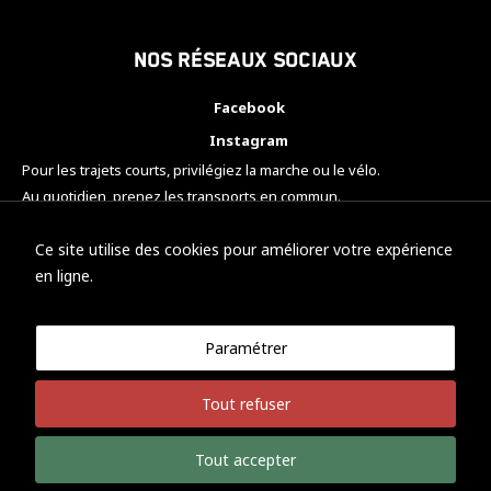
Nos réseaux sociaux
Facebook
Instagram
Pour les trajets courts, privilégiez la marche ou le vélo.
Au quotidien, prenez les transports en commun.
Pensez à covoiturer.
#SeDéplacerMoinsPolluer
Ce site utilise des cookies pour améliorer votre expérience
en ligne.
Paramétrer
© KTM Motorsport Metz
Tout refuser
Mentions légales
Politique de confidentialité
Tout accepter
Développement Nicolas Vaezi