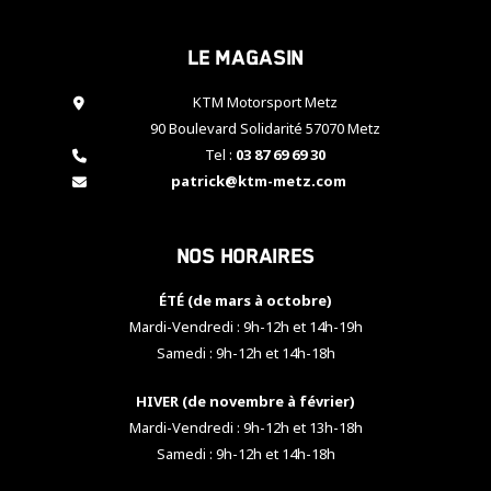
cookies,
certaines
Le magasin
fonctionnalités
disparaîtront
KTM Motorsport Metz
du site web.
90 Boulevard Solidarité 57070 Metz
Tel :
03 87 69 69 30
Marketing
patrick@ktm-metz.com
En partageant
vos centres
d'intérêt et
Nos horaires
votre
comportement
ÉTÉ (de mars à octobre)
lorsque vous
visitez notre
Mardi-Vendredi : 9h-12h et 14h-19h
site, vous
Samedi : 9h-12h et 14h-18h
augmentez les
chances de
HIVER (de novembre à février)
voir apparaître
Mardi-Vendredi : 9h-12h et 13h-18h
des contenus
et des offres
Samedi : 9h-12h et 14h-18h
personnalisés.