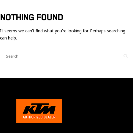
Ces cookies
sont nécessaire
pour le bon
NOTHING FOUND
fonctionnement
du site.
It seems we can’t find what you’re looking for. Perhaps searching
can help.
Statistiques
Utilisé pour
mesurer
l'audience
du site.
Expérience
Afin que notre
site web
fonctionne
aussi bien que
possible
pendant votre
visite. Si vous
refusez ces