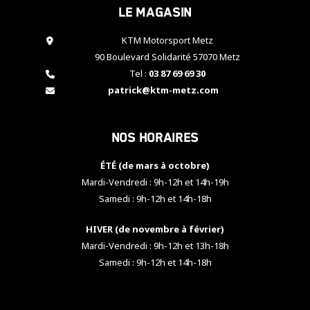
Le magasin
cookies,
certaines
fonctionnalités
KTM Motorsport Metz
disparaîtront
90 Boulevard Solidarité 57070 Metz
du site web.
Tel :
03 87 69 69 30
patrick@ktm-metz.com
Marketing
En partageant
Nos horaires
vos centres
d'intérêt et
votre
ÉTÉ (de mars à octobre)
comportement
Mardi-Vendredi : 9h-12h et 14h-19h
lorsque vous
Samedi : 9h-12h et 14h-18h
visitez notre
site, vous
HIVER (de novembre à février)
augmentez les
chances de
Mardi-Vendredi : 9h-12h et 13h-18h
voir apparaître
Samedi : 9h-12h et 14h-18h
des contenus
et des offres
personnalisés.