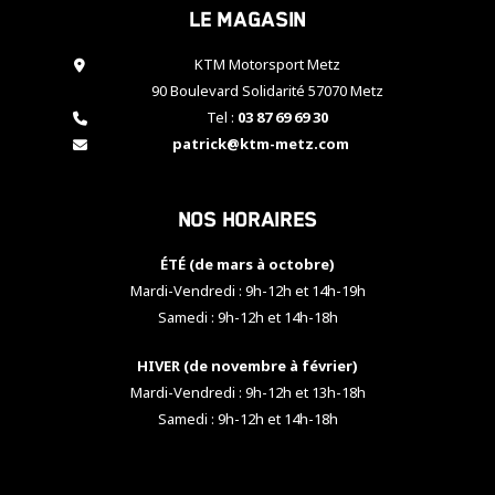
Le magasin
cookies,
certaines
fonctionnalités
KTM Motorsport Metz
disparaîtront
90 Boulevard Solidarité 57070 Metz
du site web.
Tel :
03 87 69 69 30
patrick@ktm-metz.com
Marketing
En partageant
Nos horaires
vos centres
d'intérêt et
votre
ÉTÉ (de mars à octobre)
comportement
Mardi-Vendredi : 9h-12h et 14h-19h
lorsque vous
Samedi : 9h-12h et 14h-18h
visitez notre
site, vous
HIVER (de novembre à février)
augmentez les
chances de
Mardi-Vendredi : 9h-12h et 13h-18h
voir apparaître
Samedi : 9h-12h et 14h-18h
des contenus
et des offres
personnalisés.