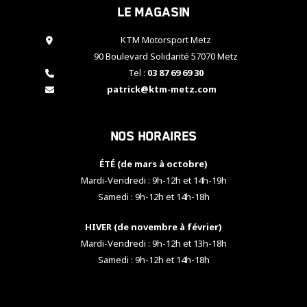
Le magasin
cookies,
certaines
fonctionnalités
KTM Motorsport Metz
disparaîtront
90 Boulevard Solidarité 57070 Metz
du site web.
Tel :
03 87 69 69 30
patrick@ktm-metz.com
Marketing
En partageant
Nos horaires
vos centres
d'intérêt et
votre
ÉTÉ (de mars à octobre)
comportement
Mardi-Vendredi : 9h-12h et 14h-19h
lorsque vous
Samedi : 9h-12h et 14h-18h
visitez notre
site, vous
HIVER (de novembre à février)
augmentez les
chances de
Mardi-Vendredi : 9h-12h et 13h-18h
voir apparaître
Samedi : 9h-12h et 14h-18h
des contenus
et des offres
personnalisés.