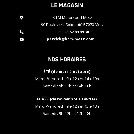
Le magasin
cookies,
certaines
fonctionnalités
KTM Motorsport Metz
disparaîtront
90 Boulevard Solidarité 57070 Metz
du site web.
Tel :
03 87 69 69 30
patrick@ktm-metz.com
Marketing
En partageant
Nos horaires
vos centres
d'intérêt et
votre
ÉTÉ (de mars à octobre)
comportement
Mardi-Vendredi : 9h-12h et 14h-19h
lorsque vous
Samedi : 9h-12h et 14h-18h
visitez notre
site, vous
HIVER (de novembre à février)
augmentez les
chances de
Mardi-Vendredi : 9h-12h et 13h-18h
voir apparaître
Samedi : 9h-12h et 14h-18h
des contenus
et des offres
personnalisés.