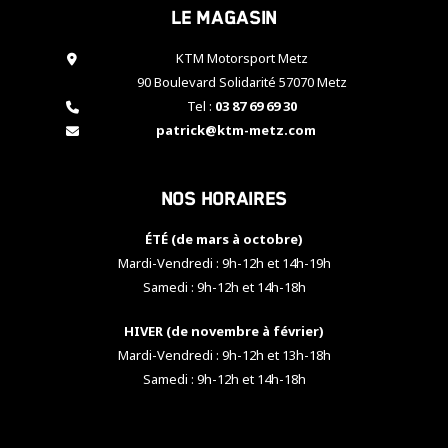
Le magasin
cookies,
certaines
fonctionnalités
KTM Motorsport Metz
disparaîtront
90 Boulevard Solidarité 57070 Metz
du site web.
Tel :
03 87 69 69 30
patrick@ktm-metz.com
Marketing
En partageant
Nos horaires
vos centres
d'intérêt et
votre
ÉTÉ (de mars à octobre)
comportement
Mardi-Vendredi : 9h-12h et 14h-19h
lorsque vous
Samedi : 9h-12h et 14h-18h
visitez notre
site, vous
HIVER (de novembre à février)
augmentez les
chances de
Mardi-Vendredi : 9h-12h et 13h-18h
voir apparaître
Samedi : 9h-12h et 14h-18h
des contenus
et des offres
personnalisés.