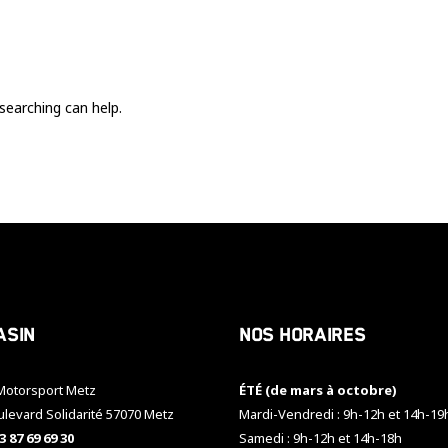
Ces cookies
sont nécessaire
pour le bon
fonctionnement
du site.
searching can help.
Statistiques
Utilisé pour
mesurer
l'audience
du site.
Expérience
Afin que notre
asin
Nos horaires
site web
fonctionne
aussi bien que
otorsport Metz
ÉTÉ (de mars à octobre)
possible
pendant votre
ulevard Solidarité 57070 Metz
Mardi-Vendredi : 9h-12h et 14h-19
visite. Si vous
3 87 69 69 30
Samedi : 9h-12h et 14h-18h
refusez ces