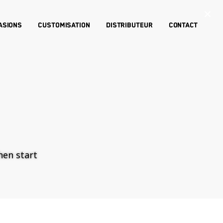
×
asions
Customisation
Distributeur
Contact
then start