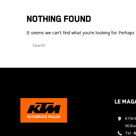
NOTHING FOUND
It seems we can’t find what you’re looking for. Perhaps 
Le mag
KTM M
90 Bo
Tel :
0