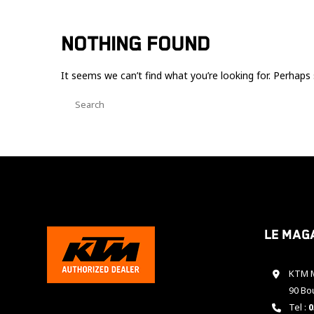
NOTHING FOUND
It seems we can’t find what you’re looking for. Perhaps 
Le mag
KTM M
90 Bo
Tel :
0