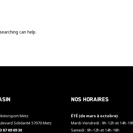
Ces cookies
sont nécessaire
pour le bon
fonctionnement
du site.
searching can help.
Statistiques
Utilisé pour
mesurer
l'audience
du site.
Expérience
Afin que notre
asin
Nos horaires
site web
fonctionne
aussi bien que
otorsport Metz
ÉTÉ (de mars à octobre)
possible
pendant votre
ulevard Solidarité 57070 Metz
Mardi-Vendredi : 9h-12h et 14h-19
visite. Si vous
3 87 69 69 30
Samedi : 9h-12h et 14h-18h
refusez ces