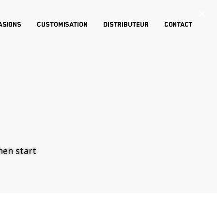
×
asions
Customisation
Distributeur
Contact
then start