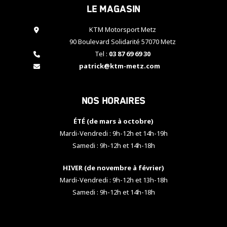
Le magasin
cookies,
certaines
fonctionnalités
KTM Motorsport Metz
disparaîtront
90 Boulevard Solidarité 57070 Metz
du site web.
Tel :
03 87 69 69 30
patrick@ktm-metz.com
Marketing
En partageant
Nos horaires
vos centres
d'intérêt et
votre
ÉTÉ (de mars à octobre)
comportement
Mardi-Vendredi : 9h-12h et 14h-19h
lorsque vous
Samedi : 9h-12h et 14h-18h
visitez notre
site, vous
HIVER (de novembre à février)
augmentez les
chances de
Mardi-Vendredi : 9h-12h et 13h-18h
voir apparaître
Samedi : 9h-12h et 14h-18h
des contenus
et des offres
personnalisés.