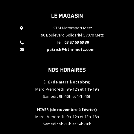
cookies,
certaines
Le magasin
fonctionnalités
disparaîtront
KTM Motorsport Metz
du site web.
90 Boulevard Solidarité 57070 Metz
Tel :
03 87 69 69 30
Marketing
patrick@ktm-metz.com
En partageant
vos centres
d'intérêt et
Nos horaires
votre
comportement
ÉTÉ (de mars à octobre)
lorsque vous
visitez notre
Mardi-Vendredi : 9h-12h et 14h-19h
site, vous
Samedi : 9h-12h et 14h-18h
augmentez les
chances de
HIVER (de novembre à février)
voir apparaître
Mardi-Vendredi : 9h-12h et 13h-18h
des contenus
et des offres
Samedi : 9h-12h et 14h-18h
personnalisés.