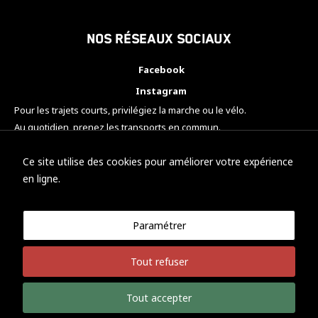
Nos réseaux sociaux
Facebook
Instagram
Pour les trajets courts, privilégiez la marche ou le vélo.
Au quotidien, prenez les transports en commun.
Pensez à covoiturer.
#SeDéplacerMoinsPolluer
Ce site utilise des cookies pour améliorer votre expérience
en ligne.
Paramétrer
© KTM Motorsport Metz
Tout refuser
Mentions légales
Politique de confidentialité
Tout accepter
Développement Nicolas Vaezi