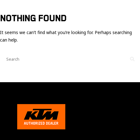
Ces cookies
sont nécessaire
pour le bon
NOTHING FOUND
fonctionnement
du site.
It seems we can’t find what you’re looking for. Perhaps searching
can help.
Statistiques
Utilisé pour
mesurer
l'audience
du site.
Expérience
Afin que notre
site web
fonctionne
aussi bien que
possible
pendant votre
visite. Si vous
refusez ces