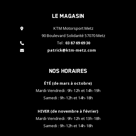
cookies,
certaines
Le magasin
fonctionnalités
disparaîtront
KTM Motorsport Metz
du site web.
90 Boulevard Solidarité 57070 Metz
Tel :
03 87 69 69 30
Marketing
patrick@ktm-metz.com
En partageant
vos centres
d'intérêt et
Nos horaires
votre
comportement
ÉTÉ (de mars à octobre)
lorsque vous
visitez notre
Mardi-Vendredi : 9h-12h et 14h-19h
site, vous
Samedi : 9h-12h et 14h-18h
augmentez les
chances de
HIVER (de novembre à février)
voir apparaître
Mardi-Vendredi : 9h-12h et 13h-18h
des contenus
et des offres
Samedi : 9h-12h et 14h-18h
personnalisés.