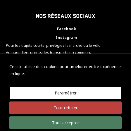
Nos réseaux sociaux
Facebook
Instagram
Pour les trajets courts, privilégiez la marche ou le vélo.
Au quotidien, prenez les transports en commun.
Pensez à covoiturer.
#SeDéplacerMoinsPolluer
Ce site utilise des cookies pour améliorer votre expérience
en ligne.
Paramétrer
© KTM Motorsport Metz
Tout refuser
Mentions légales
Politique de confidentialité
Tout accepter
Développement Nicolas Vaezi