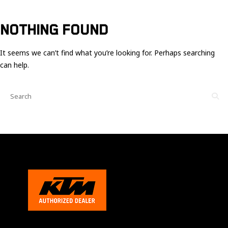
Ces cookies
sont nécessaire
pour le bon
NOTHING FOUND
fonctionnement
du site.
It seems we can’t find what you’re looking for. Perhaps searching
can help.
Statistiques
Utilisé pour
mesurer
l'audience
du site.
Expérience
Afin que notre
site web
fonctionne
aussi bien que
possible
pendant votre
visite. Si vous
refusez ces