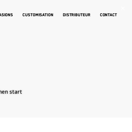
×
asions
Customisation
Distributeur
Contact
then start