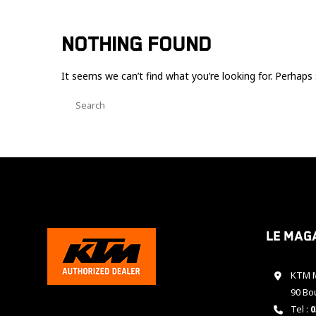
NOTHING FOUND
It seems we can’t find what you’re looking for. Perhaps 
Le mag
KTM M
90 Bo
Tel :
0