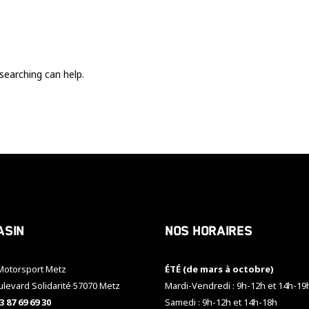
Ces cookies
sont nécessaire
pour le bon
fonctionnement
du site.
searching can help.
Statistiques
Utilisé pour
mesurer
l'audience
du site.
Expérience
Afin que notre
asin
Nos horaires
site web
fonctionne
aussi bien que
otorsport Metz
ÉTÉ (de mars à octobre)
possible
pendant votre
ulevard Solidarité 57070 Metz
Mardi-Vendredi : 9h-12h et 14h-19
visite. Si vous
3 87 69 69 30
Samedi : 9h-12h et 14h-18h
refusez ces