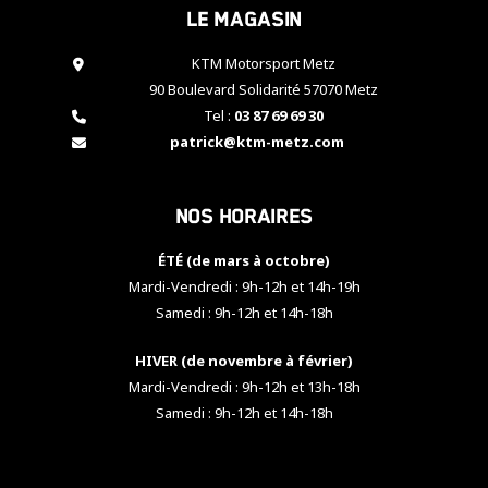
Le magasin
cookies,
certaines
fonctionnalités
KTM Motorsport Metz
disparaîtront
90 Boulevard Solidarité 57070 Metz
du site web.
Tel :
03 87 69 69 30
patrick@ktm-metz.com
Marketing
En partageant
Nos horaires
vos centres
d'intérêt et
votre
ÉTÉ (de mars à octobre)
comportement
Mardi-Vendredi : 9h-12h et 14h-19h
lorsque vous
Samedi : 9h-12h et 14h-18h
visitez notre
site, vous
HIVER (de novembre à février)
augmentez les
chances de
Mardi-Vendredi : 9h-12h et 13h-18h
voir apparaître
Samedi : 9h-12h et 14h-18h
des contenus
et des offres
personnalisés.