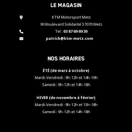
Le magasin
cookies,
certaines
fonctionnalités
KTM Motorsport Metz
disparaîtront
90 Boulevard Solidarité 57070 Metz
du site web.
Tel :
03 87 69 69 30
patrick@ktm-metz.com
Marketing
En partageant
Nos horaires
vos centres
d'intérêt et
votre
ÉTÉ (de mars à octobre)
comportement
Mardi-Vendredi : 9h-12h et 14h-19h
lorsque vous
Samedi : 9h-12h et 14h-18h
visitez notre
site, vous
HIVER (de novembre à février)
augmentez les
chances de
Mardi-Vendredi : 9h-12h et 13h-18h
voir apparaître
Samedi : 9h-12h et 14h-18h
des contenus
et des offres
personnalisés.