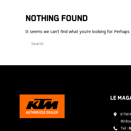
NOTHING FOUND
It seems we can’t find what you’re looking for. Perhaps 
Le mag
KTM M
90 Bo
Tel :
0