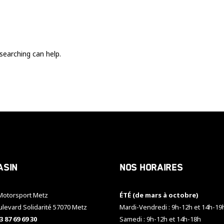
Ces cookies
sont nécessaire
pour le bon
fonctionnement
du site.
searching can help.
Statistiques
Utilisé pour
mesurer
l'audience
du site.
Expérience
Afin que notre
asin
Nos horaires
site web
fonctionne
aussi bien que
otorsport Metz
ÉTÉ (de mars à octobre)
possible
pendant votre
ulevard Solidarité 57070 Metz
Mardi-Vendredi : 9h-12h et 14h-19
visite. Si vous
3 87 69 69 30
Samedi : 9h-12h et 14h-18h
refusez ces