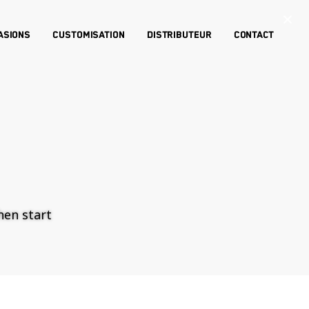
×
asions
Customisation
Distributeur
Contact
then start