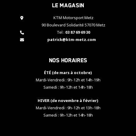
Le magasin
cookies,
certaines
fonctionnalités
KTM Motorsport Metz
disparaîtront
90 Boulevard Solidarité 57070 Metz
du site web.
Tel :
03 87 69 69 30
patrick@ktm-metz.com
Marketing
En partageant
Nos horaires
vos centres
d'intérêt et
votre
ÉTÉ (de mars à octobre)
comportement
Mardi-Vendredi : 9h-12h et 14h-19h
lorsque vous
Samedi : 9h-12h et 14h-18h
visitez notre
site, vous
HIVER (de novembre à février)
augmentez les
chances de
Mardi-Vendredi : 9h-12h et 13h-18h
voir apparaître
Samedi : 9h-12h et 14h-18h
des contenus
et des offres
personnalisés.