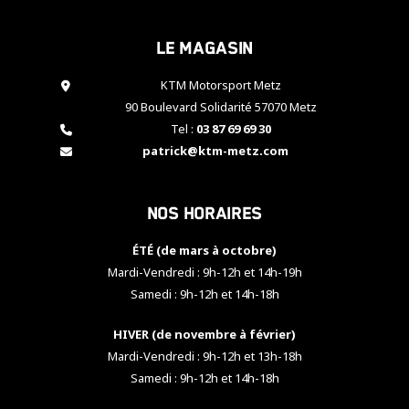
cookies,
certaines
Le magasin
fonctionnalités
disparaîtront
KTM Motorsport Metz
du site web.
90 Boulevard Solidarité 57070 Metz
Tel :
03 87 69 69 30
Marketing
patrick@ktm-metz.com
En partageant
vos centres
d'intérêt et
Nos horaires
votre
comportement
ÉTÉ (de mars à octobre)
lorsque vous
visitez notre
Mardi-Vendredi : 9h-12h et 14h-19h
site, vous
Samedi : 9h-12h et 14h-18h
augmentez les
chances de
HIVER (de novembre à février)
voir apparaître
Mardi-Vendredi : 9h-12h et 13h-18h
des contenus
et des offres
Samedi : 9h-12h et 14h-18h
personnalisés.