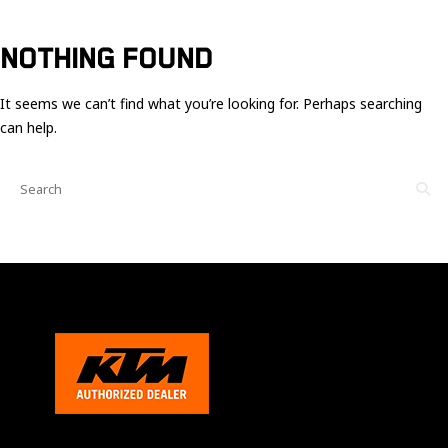
Ces cookies
sont nécessaire
pour le bon
NOTHING FOUND
fonctionnement
du site.
It seems we can’t find what you’re looking for. Perhaps searching
can help.
Statistiques
Utilisé pour
mesurer
l'audience
du site.
Expérience
Afin que notre
site web
fonctionne
aussi bien que
possible
pendant votre
visite. Si vous
refusez ces