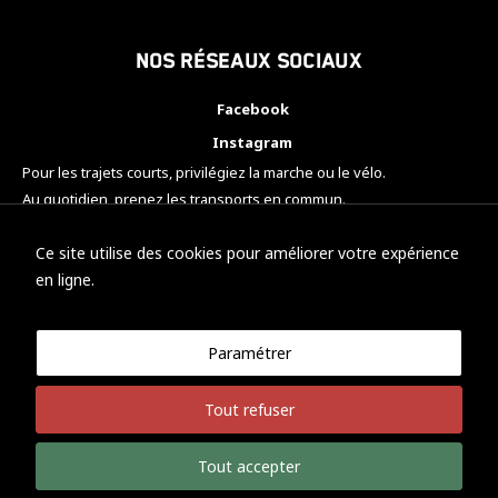
Nos réseaux sociaux
Facebook
Instagram
Pour les trajets courts, privilégiez la marche ou le vélo.
Au quotidien, prenez les transports en commun.
Pensez à covoiturer.
#SeDéplacerMoinsPolluer
Ce site utilise des cookies pour améliorer votre expérience
en ligne.
Paramétrer
© KTM Motorsport Metz
Tout refuser
Mentions légales
Politique de confidentialité
Tout accepter
Développement Nicolas Vaezi