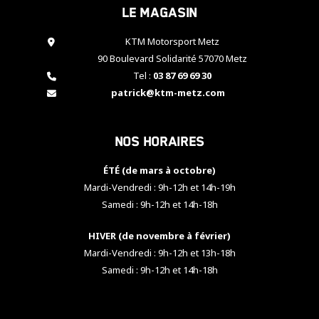
Le magasin
cookies,
certaines
fonctionnalités
KTM Motorsport Metz
disparaîtront
90 Boulevard Solidarité 57070 Metz
du site web.
Tel :
03 87 69 69 30
patrick@ktm-metz.com
Marketing
En partageant
Nos horaires
vos centres
d'intérêt et
votre
ÉTÉ (de mars à octobre)
comportement
Mardi-Vendredi : 9h-12h et 14h-19h
lorsque vous
Samedi : 9h-12h et 14h-18h
visitez notre
site, vous
HIVER (de novembre à février)
augmentez les
chances de
Mardi-Vendredi : 9h-12h et 13h-18h
voir apparaître
Samedi : 9h-12h et 14h-18h
des contenus
et des offres
personnalisés.