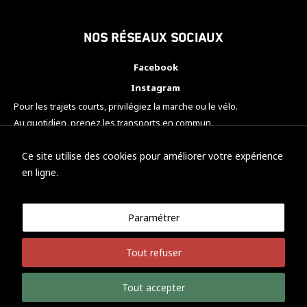
Nos réseaux sociaux
Facebook
Instagram
Pour les trajets courts, privilégiez la marche ou le vélo.
Au quotidien, prenez les transports en commun.
Pensez à covoiturer.
#SeDéplacerMoinsPolluer
Ce site utilise des cookies pour améliorer votre expérience
en ligne.
Paramétrer
© KTM Motorsport Metz
Tout refuser
Mentions légales
Politique de confidentialité
Tout accepter
Développement Nicolas Vaezi