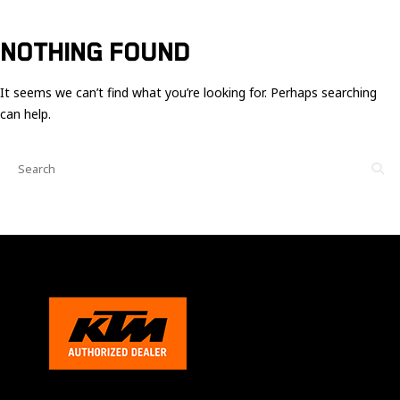
Ces cookies
sont nécessaire
pour le bon
NOTHING FOUND
fonctionnement
du site.
It seems we can’t find what you’re looking for. Perhaps searching
can help.
Statistiques
Utilisé pour
mesurer
l'audience
du site.
Expérience
Afin que notre
site web
fonctionne
aussi bien que
possible
pendant votre
visite. Si vous
refusez ces