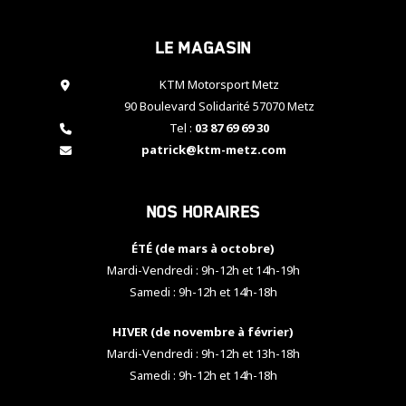
cookies,
certaines
Le magasin
fonctionnalités
disparaîtront
KTM Motorsport Metz
du site web.
90 Boulevard Solidarité 57070 Metz
Tel :
03 87 69 69 30
Marketing
patrick@ktm-metz.com
En partageant
vos centres
d'intérêt et
Nos horaires
votre
comportement
ÉTÉ (de mars à octobre)
lorsque vous
visitez notre
Mardi-Vendredi : 9h-12h et 14h-19h
site, vous
Samedi : 9h-12h et 14h-18h
augmentez les
chances de
HIVER (de novembre à février)
voir apparaître
Mardi-Vendredi : 9h-12h et 13h-18h
des contenus
et des offres
Samedi : 9h-12h et 14h-18h
personnalisés.