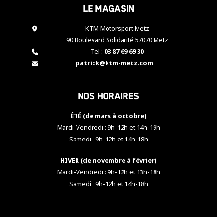
Le magasin
cookies,
certaines
fonctionnalités
KTM Motorsport Metz
disparaîtront
90 Boulevard Solidarité 57070 Metz
du site web.
Tel :
03 87 69 69 30
patrick@ktm-metz.com
Marketing
En partageant
Nos horaires
vos centres
d'intérêt et
votre
ÉTÉ (de mars à octobre)
comportement
Mardi-Vendredi : 9h-12h et 14h-19h
lorsque vous
Samedi : 9h-12h et 14h-18h
visitez notre
site, vous
HIVER (de novembre à février)
augmentez les
chances de
Mardi-Vendredi : 9h-12h et 13h-18h
voir apparaître
Samedi : 9h-12h et 14h-18h
des contenus
et des offres
personnalisés.