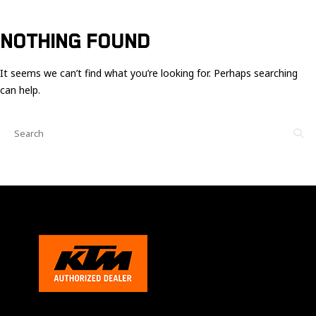
Ces cookies
sont nécessaire
pour le bon
NOTHING FOUND
fonctionnement
du site.
It seems we can’t find what you’re looking for. Perhaps searching
can help.
Statistiques
Utilisé pour
mesurer
l'audience
du site.
Expérience
Afin que notre
site web
fonctionne
aussi bien que
possible
pendant votre
visite. Si vous
refusez ces