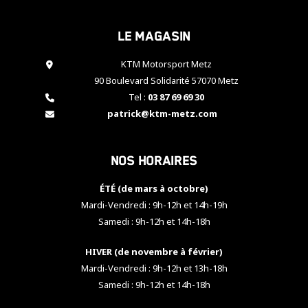
cookies,
certaines
Le magasin
fonctionnalités
disparaîtront
KTM Motorsport Metz
du site web.
90 Boulevard Solidarité 57070 Metz
Tel :
03 87 69 69 30
Marketing
patrick@ktm-metz.com
En partageant
vos centres
d'intérêt et
Nos horaires
votre
comportement
ÉTÉ (de mars à octobre)
lorsque vous
visitez notre
Mardi-Vendredi : 9h-12h et 14h-19h
site, vous
Samedi : 9h-12h et 14h-18h
augmentez les
chances de
HIVER (de novembre à février)
voir apparaître
Mardi-Vendredi : 9h-12h et 13h-18h
des contenus
et des offres
Samedi : 9h-12h et 14h-18h
personnalisés.