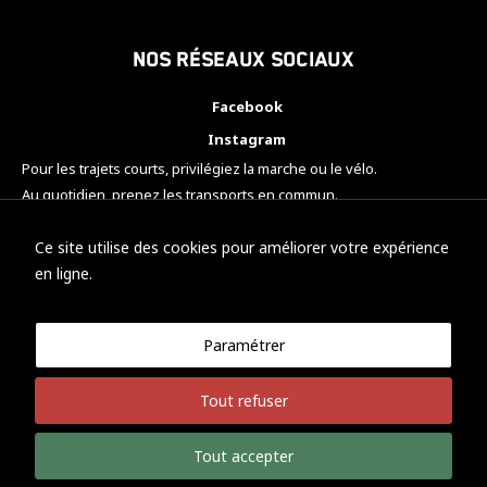
Nos réseaux sociaux
Facebook
Instagram
Pour les trajets courts, privilégiez la marche ou le vélo.
Au quotidien, prenez les transports en commun.
Pensez à covoiturer.
#SeDéplacerMoinsPolluer
Ce site utilise des cookies pour améliorer votre expérience
en ligne.
Paramétrer
© KTM Motorsport Metz
Tout refuser
Mentions légales
Politique de confidentialité
Tout accepter
Développement Nicolas Vaezi