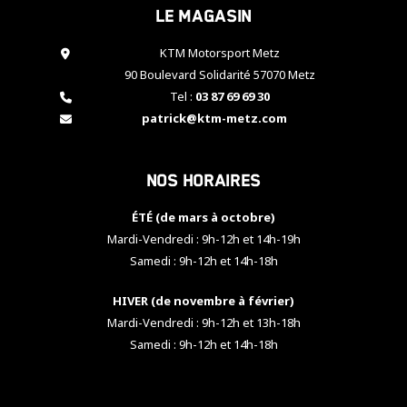
Le magasin
cookies,
certaines
fonctionnalités
KTM Motorsport Metz
disparaîtront
90 Boulevard Solidarité 57070 Metz
du site web.
Tel :
03 87 69 69 30
patrick@ktm-metz.com
Marketing
En partageant
Nos horaires
vos centres
d'intérêt et
votre
ÉTÉ (de mars à octobre)
comportement
Mardi-Vendredi : 9h-12h et 14h-19h
lorsque vous
Samedi : 9h-12h et 14h-18h
visitez notre
site, vous
HIVER (de novembre à février)
augmentez les
chances de
Mardi-Vendredi : 9h-12h et 13h-18h
voir apparaître
Samedi : 9h-12h et 14h-18h
des contenus
et des offres
personnalisés.