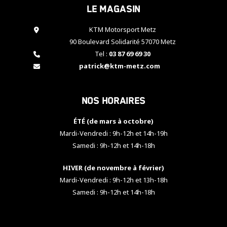
Le magasin
cookies,
certaines
fonctionnalités
KTM Motorsport Metz
disparaîtront
90 Boulevard Solidarité 57070 Metz
du site web.
Tel :
03 87 69 69 30
patrick@ktm-metz.com
Marketing
En partageant
Nos horaires
vos centres
d'intérêt et
votre
ÉTÉ (de mars à octobre)
comportement
Mardi-Vendredi : 9h-12h et 14h-19h
lorsque vous
Samedi : 9h-12h et 14h-18h
visitez notre
site, vous
HIVER (de novembre à février)
augmentez les
chances de
Mardi-Vendredi : 9h-12h et 13h-18h
voir apparaître
Samedi : 9h-12h et 14h-18h
des contenus
et des offres
personnalisés.