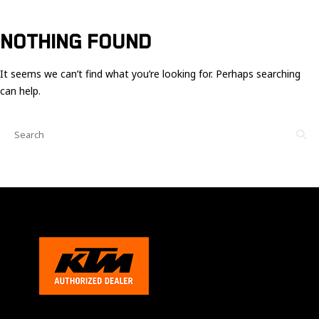
Ces cookies
sont nécessaire
pour le bon
NOTHING FOUND
fonctionnement
du site.
It seems we can’t find what you’re looking for. Perhaps searching
can help.
Statistiques
Utilisé pour
mesurer
l'audience
du site.
Expérience
Afin que notre
site web
fonctionne
aussi bien que
possible
pendant votre
visite. Si vous
refusez ces