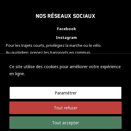
Nos réseaux sociaux
Facebook
Instagram
Pour les trajets courts, privilégiez la marche ou le vélo.
Au quotidien, prenez les transports en commun.
Pensez à covoiturer.
#SeDéplacerMoinsPolluer
Ce site utilise des cookies pour améliorer votre expérience
en ligne.
Paramétrer
© KTM Motorsport Metz
Tout refuser
Mentions légales
Politique de confidentialité
Tout accepter
Développement Nicolas Vaezi