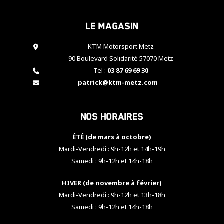
cookies,
certaines
Le magasin
fonctionnalités
disparaîtront
KTM Motorsport Metz
du site web.
90 Boulevard Solidarité 57070 Metz
Tel :
03 87 69 69 30
Marketing
patrick@ktm-metz.com
En partageant
vos centres
d'intérêt et
Nos horaires
votre
comportement
ÉTÉ (de mars à octobre)
lorsque vous
visitez notre
Mardi-Vendredi : 9h-12h et 14h-19h
site, vous
Samedi : 9h-12h et 14h-18h
augmentez les
chances de
HIVER (de novembre à février)
voir apparaître
Mardi-Vendredi : 9h-12h et 13h-18h
des contenus
et des offres
Samedi : 9h-12h et 14h-18h
personnalisés.