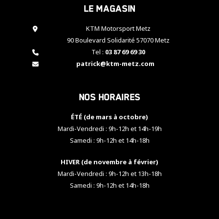
Le magasin
cookies,
certaines
fonctionnalités
KTM Motorsport Metz
disparaîtront
90 Boulevard Solidarité 57070 Metz
du site web.
Tel :
03 87 69 69 30
patrick@ktm-metz.com
Marketing
En partageant
Nos horaires
vos centres
d'intérêt et
votre
ÉTÉ (de mars à octobre)
comportement
Mardi-Vendredi : 9h-12h et 14h-19h
lorsque vous
Samedi : 9h-12h et 14h-18h
visitez notre
site, vous
HIVER (de novembre à février)
augmentez les
chances de
Mardi-Vendredi : 9h-12h et 13h-18h
voir apparaître
Samedi : 9h-12h et 14h-18h
des contenus
et des offres
personnalisés.