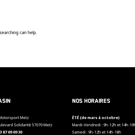
Ces cookies
sont nécessaire
pour le bon
fonctionnement
du site.
searching can help.
Statistiques
Utilisé pour
mesurer
l'audience
du site.
Expérience
Afin que notre
asin
Nos horaires
site web
fonctionne
aussi bien que
otorsport Metz
ÉTÉ (de mars à octobre)
possible
pendant votre
ulevard Solidarité 57070 Metz
Mardi-Vendredi : 9h-12h et 14h-19
visite. Si vous
3 87 69 69 30
Samedi : 9h-12h et 14h-18h
refusez ces