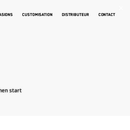
×
asions
Customisation
Distributeur
Contact
then start