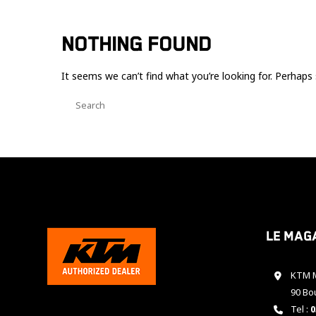
NOTHING FOUND
It seems we can’t find what you’re looking for. Perhaps 
Le mag
KTM M
90 Bo
Tel :
0