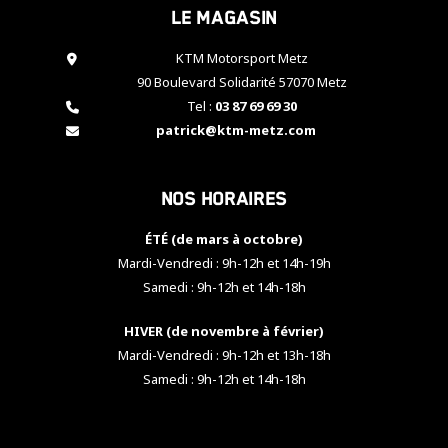
Le magasin
cookies,
certaines
fonctionnalités
KTM Motorsport Metz
disparaîtront
90 Boulevard Solidarité 57070 Metz
du site web.
Tel :
03 87 69 69 30
patrick@ktm-metz.com
Marketing
En partageant
Nos horaires
vos centres
d'intérêt et
votre
ÉTÉ (de mars à octobre)
comportement
Mardi-Vendredi : 9h-12h et 14h-19h
lorsque vous
Samedi : 9h-12h et 14h-18h
visitez notre
site, vous
HIVER (de novembre à février)
augmentez les
chances de
Mardi-Vendredi : 9h-12h et 13h-18h
voir apparaître
Samedi : 9h-12h et 14h-18h
des contenus
et des offres
personnalisés.