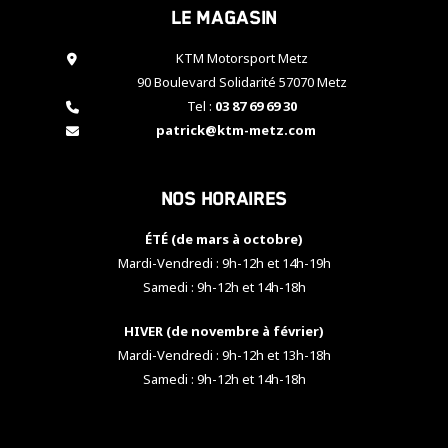
Le magasin
cookies,
certaines
fonctionnalités
KTM Motorsport Metz
disparaîtront
90 Boulevard Solidarité 57070 Metz
du site web.
Tel :
03 87 69 69 30
patrick@ktm-metz.com
Marketing
En partageant
Nos horaires
vos centres
d'intérêt et
votre
ÉTÉ (de mars à octobre)
comportement
Mardi-Vendredi : 9h-12h et 14h-19h
lorsque vous
Samedi : 9h-12h et 14h-18h
visitez notre
site, vous
HIVER (de novembre à février)
augmentez les
chances de
Mardi-Vendredi : 9h-12h et 13h-18h
voir apparaître
Samedi : 9h-12h et 14h-18h
des contenus
et des offres
personnalisés.