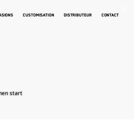
×
asions
Customisation
Distributeur
Contact
then start