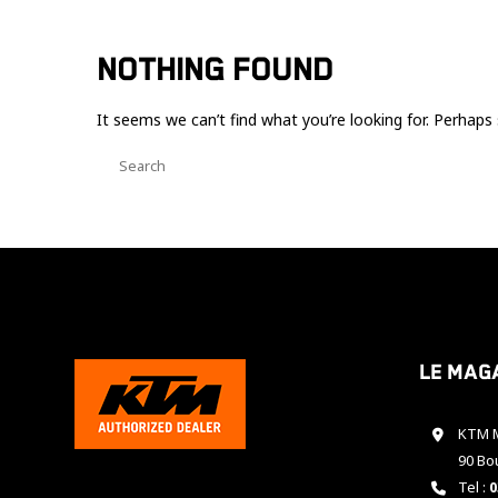
NOTHING FOUND
It seems we can’t find what you’re looking for. Perhaps 
Le mag
KTM M
90 Bo
Tel :
0