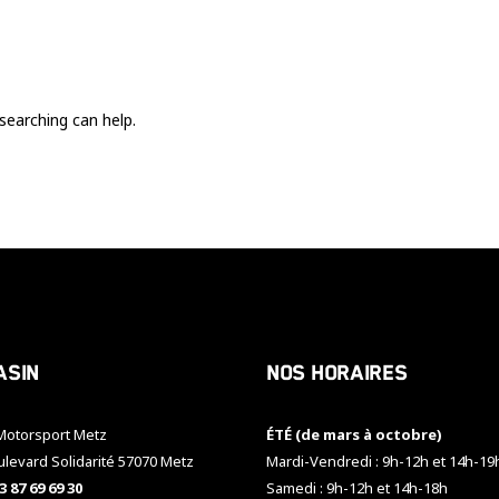
Ces cookies
sont nécessaire
pour le bon
fonctionnement
du site.
searching can help.
Statistiques
Utilisé pour
mesurer
l'audience
du site.
Expérience
Afin que notre
asin
Nos horaires
site web
fonctionne
aussi bien que
otorsport Metz
ÉTÉ (de mars à octobre)
possible
pendant votre
ulevard Solidarité 57070 Metz
Mardi-Vendredi : 9h-12h et 14h-19
visite. Si vous
3 87 69 69 30
Samedi : 9h-12h et 14h-18h
refusez ces