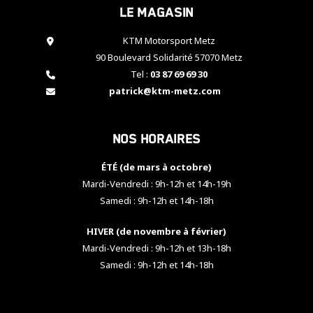
Le magasin
cookies,
certaines
fonctionnalités
KTM Motorsport Metz
disparaîtront
90 Boulevard Solidarité 57070 Metz
du site web.
Tel :
03 87 69 69 30
patrick@ktm-metz.com
Marketing
En partageant
Nos horaires
vos centres
d'intérêt et
votre
ÉTÉ (de mars à octobre)
comportement
Mardi-Vendredi : 9h-12h et 14h-19h
lorsque vous
Samedi : 9h-12h et 14h-18h
visitez notre
site, vous
HIVER (de novembre à février)
augmentez les
chances de
Mardi-Vendredi : 9h-12h et 13h-18h
voir apparaître
Samedi : 9h-12h et 14h-18h
des contenus
et des offres
personnalisés.