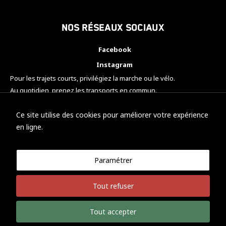
Nos réseaux sociaux
Facebook
Instagram
Pour les trajets courts, privilégiez la marche ou le vélo.
Au quotidien, prenez les transports en commun.
Pensez à covoiturer.
#SeDéplacerMoinsPolluer
Ce site utilise des cookies pour améliorer votre expérience
en ligne.
Paramétrer
© KTM Motorsport Metz
Tout refuser
Mentions légales
Politique de confidentialité
Tout accepter
Développement Nicolas Vaezi