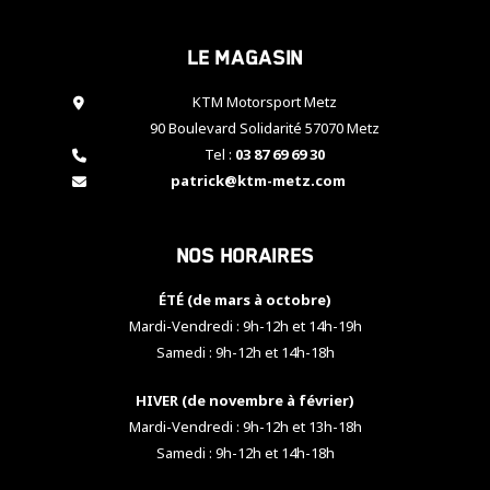
cookies,
certaines
Le magasin
fonctionnalités
disparaîtront
KTM Motorsport Metz
du site web.
90 Boulevard Solidarité 57070 Metz
Tel :
03 87 69 69 30
Marketing
patrick@ktm-metz.com
En partageant
vos centres
d'intérêt et
Nos horaires
votre
comportement
ÉTÉ (de mars à octobre)
lorsque vous
visitez notre
Mardi-Vendredi : 9h-12h et 14h-19h
site, vous
Samedi : 9h-12h et 14h-18h
augmentez les
chances de
HIVER (de novembre à février)
voir apparaître
Mardi-Vendredi : 9h-12h et 13h-18h
des contenus
et des offres
Samedi : 9h-12h et 14h-18h
personnalisés.