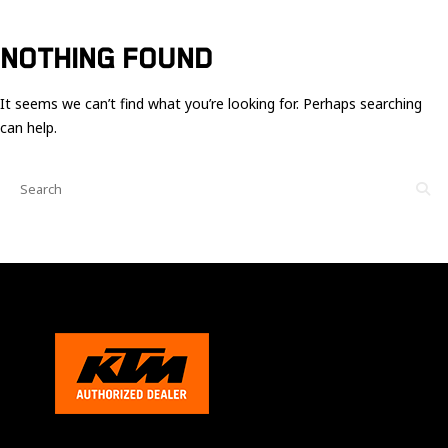
Ces cookies
sont nécessaire
pour le bon
NOTHING FOUND
fonctionnement
du site.
It seems we can’t find what you’re looking for. Perhaps searching
can help.
Statistiques
Utilisé pour
mesurer
l'audience
du site.
Expérience
Afin que notre
site web
fonctionne
aussi bien que
possible
pendant votre
visite. Si vous
refusez ces