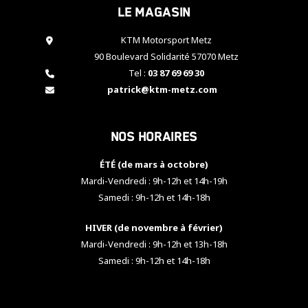
Le magasin
cookies,
certaines
fonctionnalités
KTM Motorsport Metz
disparaîtront
90 Boulevard Solidarité 57070 Metz
du site web.
Tel :
03 87 69 69 30
patrick@ktm-metz.com
Marketing
En partageant
Nos horaires
vos centres
d'intérêt et
votre
ÉTÉ (de mars à octobre)
comportement
Mardi-Vendredi : 9h-12h et 14h-19h
lorsque vous
Samedi : 9h-12h et 14h-18h
visitez notre
site, vous
HIVER (de novembre à février)
augmentez les
chances de
Mardi-Vendredi : 9h-12h et 13h-18h
voir apparaître
Samedi : 9h-12h et 14h-18h
des contenus
et des offres
personnalisés.