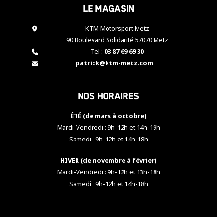
Le magasin
cookies,
certaines
fonctionnalités
KTM Motorsport Metz
disparaîtront
90 Boulevard Solidarité 57070 Metz
du site web.
Tel :
03 87 69 69 30
patrick@ktm-metz.com
Marketing
En partageant
Nos horaires
vos centres
d'intérêt et
votre
ÉTÉ (de mars à octobre)
comportement
Mardi-Vendredi : 9h-12h et 14h-19h
lorsque vous
Samedi : 9h-12h et 14h-18h
visitez notre
site, vous
HIVER (de novembre à février)
augmentez les
chances de
Mardi-Vendredi : 9h-12h et 13h-18h
voir apparaître
Samedi : 9h-12h et 14h-18h
des contenus
et des offres
personnalisés.