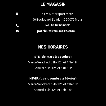
Le magasin
cookies,
certaines
fonctionnalités
KTM Motorsport Metz
disparaîtront
90 Boulevard Solidarité 57070 Metz
du site web.
Tel :
03 87 69 69 30
patrick@ktm-metz.com
Marketing
En partageant
Nos horaires
vos centres
d'intérêt et
votre
ÉTÉ (de mars à octobre)
comportement
Mardi-Vendredi : 9h-12h et 14h-19h
lorsque vous
Samedi : 9h-12h et 14h-18h
visitez notre
site, vous
HIVER (de novembre à février)
augmentez les
chances de
Mardi-Vendredi : 9h-12h et 13h-18h
voir apparaître
Samedi : 9h-12h et 14h-18h
des contenus
et des offres
personnalisés.