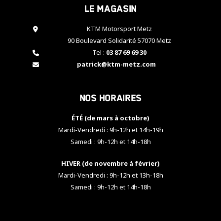
Le magasin
cookies,
certaines
fonctionnalités
KTM Motorsport Metz
disparaîtront
90 Boulevard Solidarité 57070 Metz
du site web.
Tel :
03 87 69 69 30
patrick@ktm-metz.com
Marketing
En partageant
Nos horaires
vos centres
d'intérêt et
votre
ÉTÉ (de mars à octobre)
comportement
Mardi-Vendredi : 9h-12h et 14h-19h
lorsque vous
Samedi : 9h-12h et 14h-18h
visitez notre
site, vous
HIVER (de novembre à février)
augmentez les
chances de
Mardi-Vendredi : 9h-12h et 13h-18h
voir apparaître
Samedi : 9h-12h et 14h-18h
des contenus
et des offres
personnalisés.