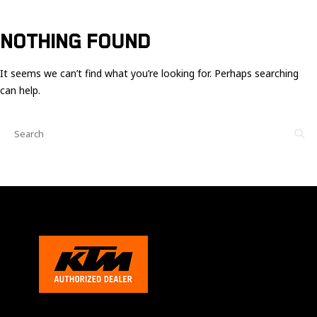
Ces cookies
sont nécessaire
pour le bon
NOTHING FOUND
fonctionnement
du site.
It seems we can’t find what you’re looking for. Perhaps searching
can help.
Statistiques
Utilisé pour
mesurer
l'audience
du site.
Expérience
Afin que notre
site web
fonctionne
aussi bien que
possible
pendant votre
visite. Si vous
refusez ces