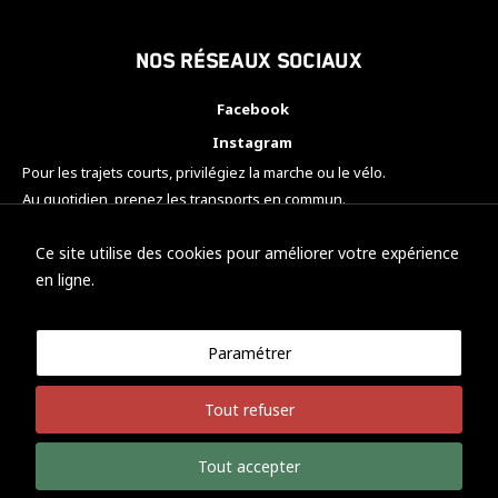
Nos réseaux sociaux
Facebook
Instagram
Pour les trajets courts, privilégiez la marche ou le vélo.
Au quotidien, prenez les transports en commun.
Pensez à covoiturer.
#SeDéplacerMoinsPolluer
Ce site utilise des cookies pour améliorer votre expérience
en ligne.
Paramétrer
© KTM Motorsport Metz
Tout refuser
Mentions légales
Politique de confidentialité
Tout accepter
Développement Nicolas Vaezi