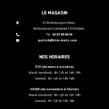
cookies,
certaines
Le magasin
fonctionnalités
disparaîtront
KTM Motorsport Metz
du site web.
90 Boulevard Solidarité 57070 Metz
Tel :
03 87 69 69 30
Marketing
patrick@ktm-metz.com
En partageant
vos centres
d'intérêt et
Nos horaires
votre
comportement
ÉTÉ (de mars à octobre)
lorsque vous
visitez notre
Mardi-Vendredi : 9h-12h et 14h-19h
site, vous
Samedi : 9h-12h et 14h-18h
augmentez les
chances de
HIVER (de novembre à février)
voir apparaître
Mardi-Vendredi : 9h-12h et 13h-18h
des contenus
et des offres
Samedi : 9h-12h et 14h-18h
personnalisés.