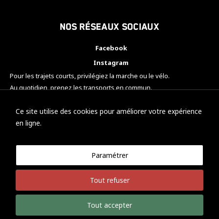
Nos réseaux sociaux
Facebook
Instagram
Pour les trajets courts, privilégiez la marche ou le vélo.
Au quotidien, prenez les transports en commun.
Pensez à covoiturer.
#SeDéplacerMoinsPolluer
Ce site utilise des cookies pour améliorer votre expérience
en ligne.
Paramétrer
© KTM Motorsport Metz
Tout refuser
Mentions légales
Politique de confidentialité
Tout accepter
Développement Nicolas Vaezi