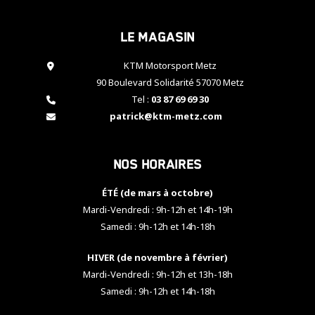
cookies,
certaines
Le magasin
fonctionnalités
disparaîtront
KTM Motorsport Metz
du site web.
90 Boulevard Solidarité 57070 Metz
Tel :
03 87 69 69 30
Marketing
patrick@ktm-metz.com
En partageant
vos centres
d'intérêt et
Nos horaires
votre
comportement
ÉTÉ (de mars à octobre)
lorsque vous
visitez notre
Mardi-Vendredi : 9h-12h et 14h-19h
site, vous
Samedi : 9h-12h et 14h-18h
augmentez les
chances de
HIVER (de novembre à février)
voir apparaître
Mardi-Vendredi : 9h-12h et 13h-18h
des contenus
et des offres
Samedi : 9h-12h et 14h-18h
personnalisés.