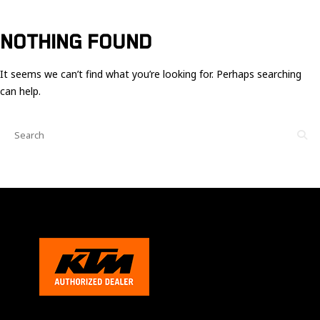
Ces cookies
sont nécessaire
pour le bon
NOTHING FOUND
fonctionnement
du site.
It seems we can’t find what you’re looking for. Perhaps searching
can help.
Statistiques
Utilisé pour
mesurer
l'audience
du site.
Expérience
Afin que notre
site web
fonctionne
aussi bien que
possible
pendant votre
visite. Si vous
refusez ces