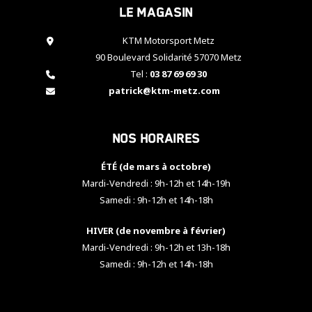
Le magasin
cookies,
certaines
fonctionnalités
KTM Motorsport Metz
disparaîtront
90 Boulevard Solidarité 57070 Metz
du site web.
Tel :
03 87 69 69 30
patrick@ktm-metz.com
Marketing
En partageant
Nos horaires
vos centres
d'intérêt et
votre
ÉTÉ (de mars à octobre)
comportement
Mardi-Vendredi : 9h-12h et 14h-19h
lorsque vous
Samedi : 9h-12h et 14h-18h
visitez notre
site, vous
HIVER (de novembre à février)
augmentez les
chances de
Mardi-Vendredi : 9h-12h et 13h-18h
voir apparaître
Samedi : 9h-12h et 14h-18h
des contenus
et des offres
personnalisés.