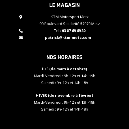
Le magasin
cookies,
certaines
fonctionnalités
KTM Motorsport Metz
disparaîtront
90 Boulevard Solidarité 57070 Metz
du site web.
Tel :
03 87 69 69 30
patrick@ktm-metz.com
Marketing
En partageant
Nos horaires
vos centres
d'intérêt et
votre
ÉTÉ (de mars à octobre)
comportement
Mardi-Vendredi : 9h-12h et 14h-19h
lorsque vous
Samedi : 9h-12h et 14h-18h
visitez notre
site, vous
HIVER (de novembre à février)
augmentez les
chances de
Mardi-Vendredi : 9h-12h et 13h-18h
voir apparaître
Samedi : 9h-12h et 14h-18h
des contenus
et des offres
personnalisés.