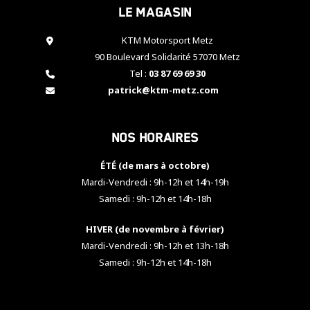
Le magasin
cookies,
certaines
fonctionnalités
KTM Motorsport Metz
disparaîtront
90 Boulevard Solidarité 57070 Metz
du site web.
Tel :
03 87 69 69 30
patrick@ktm-metz.com
Marketing
En partageant
Nos horaires
vos centres
d'intérêt et
votre
ÉTÉ (de mars à octobre)
comportement
Mardi-Vendredi : 9h-12h et 14h-19h
lorsque vous
Samedi : 9h-12h et 14h-18h
visitez notre
site, vous
HIVER (de novembre à février)
augmentez les
chances de
Mardi-Vendredi : 9h-12h et 13h-18h
voir apparaître
Samedi : 9h-12h et 14h-18h
des contenus
et des offres
personnalisés.