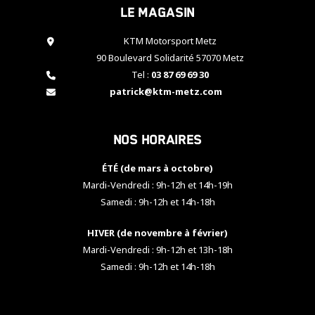
Le magasin
cookies,
certaines
fonctionnalités
KTM Motorsport Metz
disparaîtront
90 Boulevard Solidarité 57070 Metz
du site web.
Tel :
03 87 69 69 30
patrick@ktm-metz.com
Marketing
En partageant
Nos horaires
vos centres
d'intérêt et
votre
ÉTÉ (de mars à octobre)
comportement
Mardi-Vendredi : 9h-12h et 14h-19h
lorsque vous
Samedi : 9h-12h et 14h-18h
visitez notre
site, vous
HIVER (de novembre à février)
augmentez les
chances de
Mardi-Vendredi : 9h-12h et 13h-18h
voir apparaître
Samedi : 9h-12h et 14h-18h
des contenus
et des offres
personnalisés.