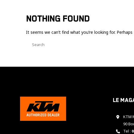
NOTHING FOUND
It seems we can’t find what you’re looking for. Perhaps 
Le mag
KTM M
90 Bo
Tel :
0