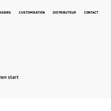
×
asions
Customisation
Distributeur
Contact
then start