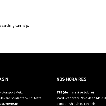
Ces cookies
sont nécessaire
pour le bon
fonctionnement
du site.
searching can help.
Statistiques
Utilisé pour
mesurer
l'audience
du site.
Expérience
Afin que notre
asin
Nos horaires
site web
fonctionne
aussi bien que
otorsport Metz
ÉTÉ (de mars à octobre)
possible
pendant votre
ulevard Solidarité 57070 Metz
Mardi-Vendredi : 9h-12h et 14h-19
visite. Si vous
3 87 69 69 30
Samedi : 9h-12h et 14h-18h
refusez ces