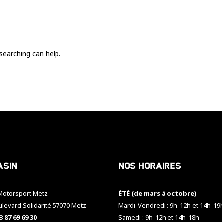
Ces cookies
sont nécessaire
pour le bon
fonctionnement
du site.
searching can help.
Statistiques
Utilisé pour
mesurer
l'audience
du site.
Expérience
Afin que notre
asin
Nos horaires
site web
fonctionne
aussi bien que
otorsport Metz
ÉTÉ (de mars à octobre)
possible
pendant votre
ulevard Solidarité 57070 Metz
Mardi-Vendredi : 9h-12h et 14h-19
visite. Si vous
3 87 69 69 30
Samedi : 9h-12h et 14h-18h
refusez ces