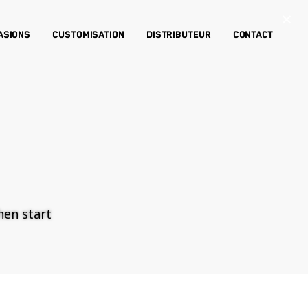
×
asions
Customisation
Distributeur
Contact
then start