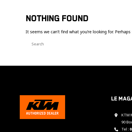
NOTHING FOUND
It seems we can’t find what you’re looking for. Perhaps 
Le mag
KTM M
90 Bo
Tel :
0