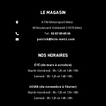
cookies,
certaines
Le magasin
fonctionnalités
disparaîtront
KTM Motorsport Metz
du site web.
90 Boulevard Solidarité 57070 Metz
Tel :
03 87 69 69 30
Marketing
patrick@ktm-metz.com
En partageant
vos centres
d'intérêt et
Nos horaires
votre
comportement
ÉTÉ (de mars à octobre)
lorsque vous
visitez notre
Mardi-Vendredi : 9h-12h et 14h-19h
site, vous
Samedi : 9h-12h et 14h-18h
augmentez les
chances de
HIVER (de novembre à février)
voir apparaître
Mardi-Vendredi : 9h-12h et 13h-18h
des contenus
et des offres
Samedi : 9h-12h et 14h-18h
personnalisés.