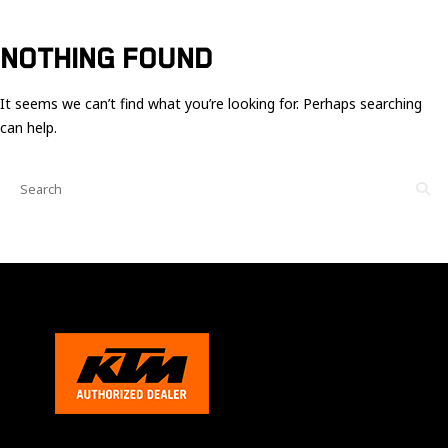
Ces cookies
sont nécessaire
pour le bon
NOTHING FOUND
fonctionnement
du site.
It seems we can’t find what you’re looking for. Perhaps searching
can help.
Statistiques
Utilisé pour
mesurer
l'audience
du site.
Expérience
Afin que notre
site web
fonctionne
aussi bien que
possible
pendant votre
visite. Si vous
refusez ces