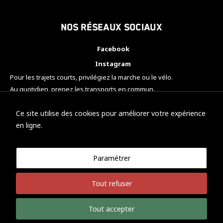
Nos réseaux sociaux
Facebook
Instagram
Pour les trajets courts, privilégiez la marche ou le vélo.
Au quotidien, prenez les transports en commun.
Pensez à covoiturer.
#SeDéplacerMoinsPolluer
Ce site utilise des cookies pour améliorer votre expérience
en ligne.
Paramétrer
© KTM Motorsport Metz
Tout refuser
Mentions légales
Politique de confidentialité
Tout accepter
Développement Nicolas Vaezi