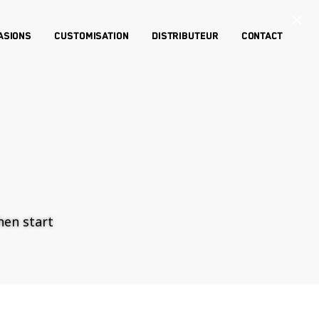
×
asions
Customisation
Distributeur
Contact
then start