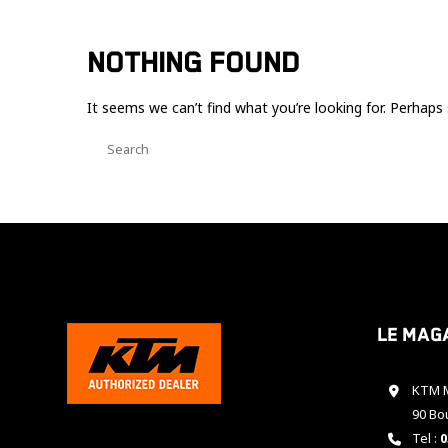
NOTHING FOUND
It seems we can’t find what you’re looking for. Perhaps 
Le mag
KTM M
90 Bo
Tel :
0