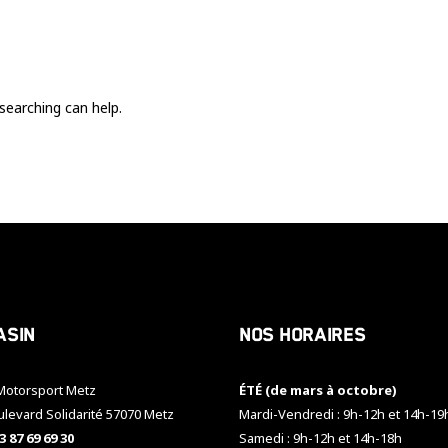
Ces cookies
sont nécessaire
pour le bon
fonctionnement
du site.
searching can help.
Statistiques
Utilisé pour
mesurer
l'audience
du site.
Expérience
Afin que notre
asin
Nos horaires
site web
fonctionne
aussi bien que
otorsport Metz
ÉTÉ (de mars à octobre)
possible
pendant votre
ulevard Solidarité 57070 Metz
Mardi-Vendredi : 9h-12h et 14h-19
visite. Si vous
3 87 69 69 30
Samedi : 9h-12h et 14h-18h
refusez ces