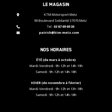
Le magasin
cookies,
certaines
fonctionnalités
KTM Motorsport Metz
disparaîtront
90 Boulevard Solidarité 57070 Metz
du site web.
Tel :
03 87 69 69 30
patrick@ktm-metz.com
Marketing
En partageant
Nos horaires
vos centres
d'intérêt et
votre
ÉTÉ (de mars à octobre)
comportement
Mardi-Vendredi : 9h-12h et 14h-19h
lorsque vous
Samedi : 9h-12h et 14h-18h
visitez notre
site, vous
HIVER (de novembre à février)
augmentez les
chances de
Mardi-Vendredi : 9h-12h et 13h-18h
voir apparaître
Samedi : 9h-12h et 14h-18h
des contenus
et des offres
personnalisés.