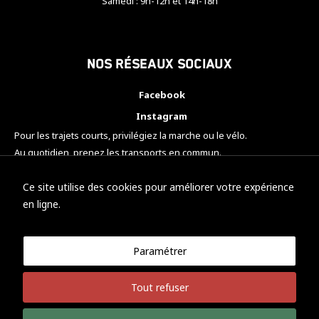
Samedi : 9h-12h et 14h-18h
Nos réseaux sociaux
Facebook
Instagram
Pour les trajets courts, privilégiez la marche ou le vélo.
Au quotidien, prenez les transports en commun.
Pensez à covoiturer.
#SeDéplacerMoinsPolluer
Ce site utilise des cookies pour améliorer votre expérience
en ligne.
Paramétrer
© KTM Motorsport Metz
Tout refuser
Mentions légales
Politique de confidentialité