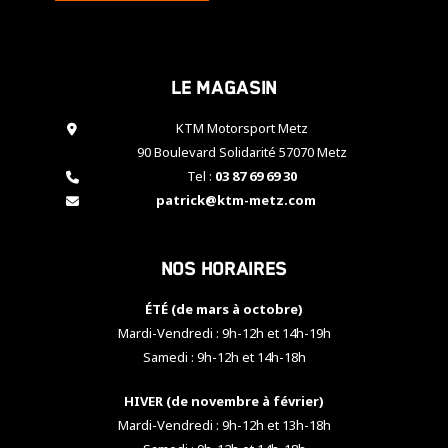
cookies,
certaines
fonctionnalités
disparaîtront
Le magasin
du site web.
KTM Motorsport Metz
90 Boulevard Solidarité 57070 Metz
Marketing
Tel :
03 87 69 69 30
En partageant
patrick@ktm-metz.com
vos centres
d'intérêt et
votre
comportement
Nos horaires
lorsque vous
visitez notre
ÉTÉ (de mars à octobre)
site, vous
Mardi-Vendredi : 9h-12h et 14h-19h
augmentez les
chances de
Samedi : 9h-12h et 14h-18h
voir apparaître
des contenus
HIVER (de novembre à février)
et des offres
Mardi-Vendredi : 9h-12h et 13h-18h
personnalisés.