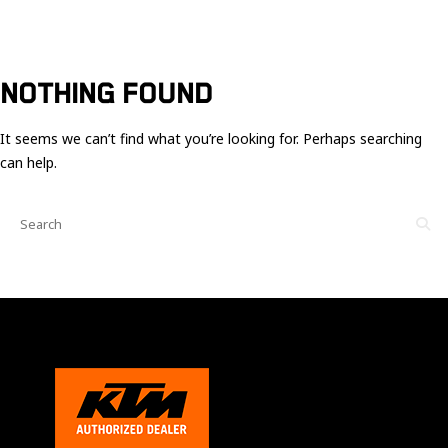
Ces cookies
sont nécessaire
pour le bon
fonctionnement
du site.
NOTHING FOUND
It seems we can’t find what you’re looking for. Perhaps searching
Statistiques
can help.
Utilisé pour
mesurer
l'audience
du site.
Expérience
Afin que notre
site web
fonctionne
aussi bien que
possible
pendant votre
visite. Si vous
refusez ces