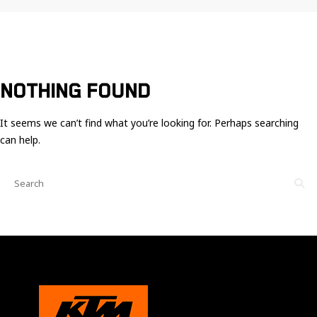
Ces cookies
sont nécessaire
pour le bon
fonctionnement
du site.
NOTHING FOUND
Statistiques
Utilisé pour
It seems we can’t find what you’re looking for. Perhaps searching
mesurer
can help.
l'audience
du site.
Expérience
Afin que notre
site web
fonctionne
aussi bien que
possible
pendant votre
visite. Si vous
refusez ces