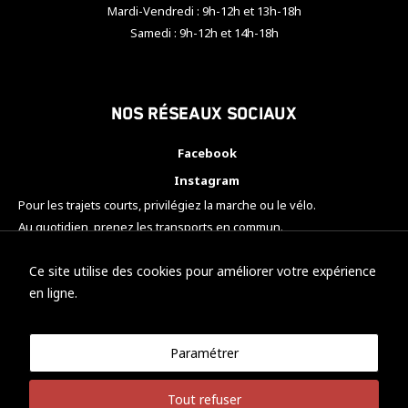
Mardi-Vendredi : 9h-12h et 13h-18h
Samedi : 9h-12h et 14h-18h
Nos réseaux sociaux
Facebook
Instagram
Pour les trajets courts, privilégiez la marche ou le vélo.
Au quotidien, prenez les transports en commun.
Pensez à covoiturer.
#SeDéplacerMoinsPolluer
Ce site utilise des cookies pour améliorer votre expérience
en ligne.
Paramétrer
© KTM Motorsport Metz
Tout refuser