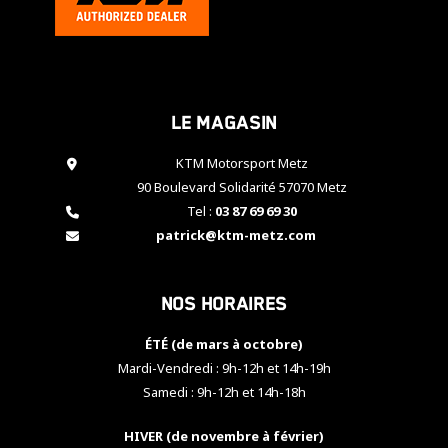
cookies,
certaines
fonctionnalités
disparaîtront
du site web.
Le magasin
Marketing
KTM Motorsport Metz
En partageant
90 Boulevard Solidarité 57070 Metz
vos centres
Tel :
03 87 69 69 30
d'intérêt et
patrick@ktm-metz.com
votre
comportement
lorsque vous
visitez notre
Nos horaires
site, vous
augmentez les
ÉTÉ (de mars à octobre)
chances de
Mardi-Vendredi : 9h-12h et 14h-19h
voir apparaître
des contenus
Samedi : 9h-12h et 14h-18h
et des offres
personnalisés.
HIVER (de novembre à février)