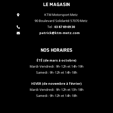
Le magasin
cookies,
certaines
fonctionnalités
KTM Motorsport Metz
disparaîtront
90 Boulevard Solidarité 57070 Metz
du site web.
Tel :
03 87 69 69 30
patrick@ktm-metz.com
Marketing
En partageant
Nos horaires
vos centres
d'intérêt et
votre
ÉTÉ (de mars à octobre)
comportement
Mardi-Vendredi : 9h-12h et 14h-19h
lorsque vous
Samedi : 9h-12h et 14h-18h
visitez notre
site, vous
HIVER (de novembre à février)
augmentez les
chances de
Mardi-Vendredi : 9h-12h et 13h-18h
voir apparaître
Samedi : 9h-12h et 14h-18h
des contenus
et des offres
personnalisés.