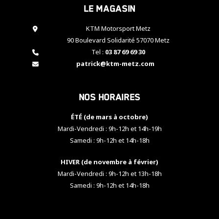
Le magasin
cookies,
certaines
fonctionnalités
KTM Motorsport Metz
disparaîtront
90 Boulevard Solidarité 57070 Metz
du site web.
Tel :
03 87 69 69 30
patrick@ktm-metz.com
Marketing
En partageant
Nos horaires
vos centres
d'intérêt et
votre
ÉTÉ (de mars à octobre)
comportement
Mardi-Vendredi : 9h-12h et 14h-19h
lorsque vous
Samedi : 9h-12h et 14h-18h
visitez notre
site, vous
HIVER (de novembre à février)
augmentez les
chances de
Mardi-Vendredi : 9h-12h et 13h-18h
voir apparaître
Samedi : 9h-12h et 14h-18h
des contenus
et des offres
personnalisés.